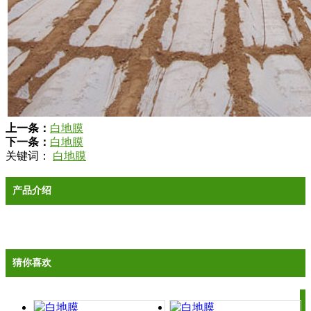
上一条：
白地膜
下一条：
白地膜
关键词：
白地膜
产品介绍
猜你喜欢