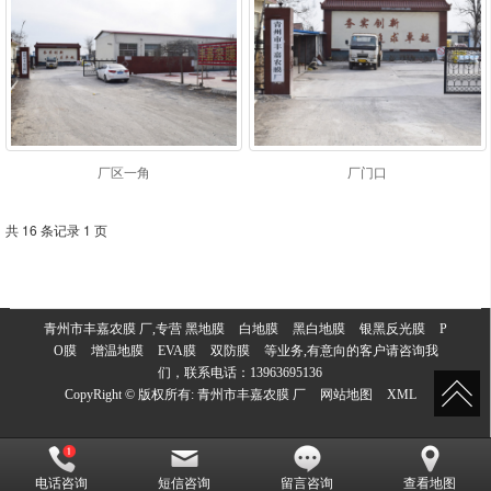
厂区一角
厂门口
共 16 条记录 1 页
青州市丰嘉农膜 厂,专营
黑地膜
白地膜
黑白地膜
银黑反光膜
P
O膜
增温地膜
EVA膜
双防膜
等业务,有意向的客户请咨询我
们，联系电话：
13963695136
CopyRight © 版权所有:
青州市丰嘉农膜 厂
网站地图
XML
电话咨询
短信咨询
留言咨询
查看地图