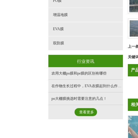
PO膜
增温地膜
EVA膜
双防膜
上一
关键
行业资讯
产
农用大棚po膜和pe膜的区别有哪些
在作物生长过程中，EVA农膜起到什么作用？
po大棚膜挑选时需要注意的几点！
相
查看更多