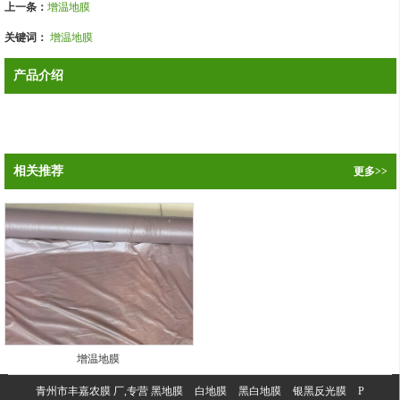
上一条：
增温地膜
关键词：
增温地膜
产品介绍
相关推荐
更多>>
增温地膜
青州市丰嘉农膜 厂,专营
黑地膜
白地膜
黑白地膜
银黑反光膜
P